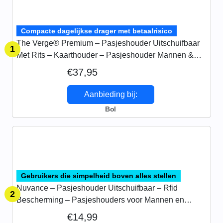
Compacte dagelijkse drager met betaalrisico
The Verge® Premium – Pasjeshouder Uitschuifbaar
1
Met Rits – Kaarthouder – Pasjeshouder Mannen &
Vrouwen – RFID Creditcardhouder – Pashouder – 8 –
€37,95
12 pasjes -…
Aanbieding bij:
Bol
Gebruikers die simpelheid boven alles stellen
Nuvance – Pasjeshouder Uitschuifbaar – Rfid
2
Bescherming – Pasjeshouders voor Mannen en
Vrouwen – Creditcardhouder – Zwart
€14,99