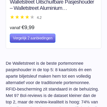
Walletstreet Uitschuifbare Pasjeshouder
– Walletstreet Aluminium
Creditcardhouder Card Protector Anti-
4.2
Skim/ RFID Card Protector 8 Pasjes –
Zwart Black
€9,99
vanaf
Vergelijk 2 aanbiedingen
De Walletstreet is de beste portemonnee
pasjeshouder in de top 5: 8 kaartslots én een
aparte biljetsleuf maken hem tot een volledig
alternatief voor de traditionele portemonnee.
RFID-bescherming zit standaard in de behuizing.
Met 97 Bol-reviews is de dataset kleiner dan de
top 2, maar de review-kwaliteit is hoog: 74% van