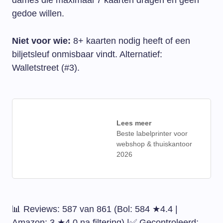
dames die maximaal 7 kaarten dragen en geen
gedoe willen.
Niet voor wie:
8+ kaarten nodig heeft of een
biljetsleuf onmisbaar vindt. Alternatief:
Walletstreet (#3).
Lees meer
Beste labelprinter voor
webshop & thuiskantoor
2026
📊 Reviews: 587 van 861 (Bol: 584 ★4.4 |
Amazon: 3 ★4.0 na filtering) |✅ Gecontroleerd: