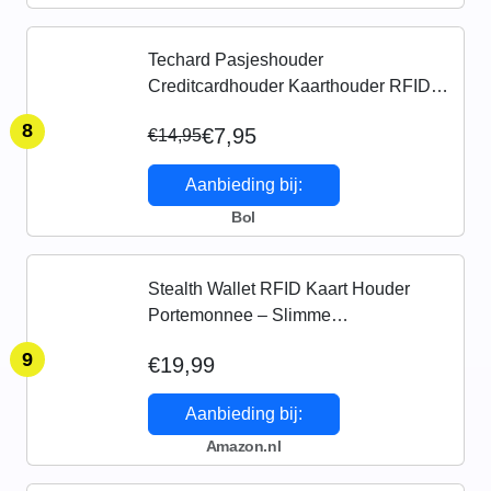
Techard Pasjeshouder
Creditcardhouder Kaarthouder RFID
Bescherming Portemonnee Pashouder
8
€7,95
€14,95
Uitschuifbaar – Inclusief Luxe
Cadeaubox
Aanbieding bij:
Bol
Stealth Wallet RFID Kaart Houder
Portemonnee – Slimme
Minimalistische Pop Up Portemonnees
9
€19,99
met Cadeaubox – Slanke Lichte
Metalen Creditcardhouders voor
Aanbieding bij:
Mannen…
Amazon.nl