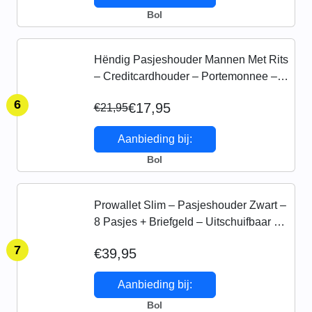
Bol
Hëndig Pasjeshouder Mannen Met Rits
– Creditcardhouder – Portemonnee –
RFID Bescherming – Pasjeshouder
6
€17,95
€21,95
Uitschuifbaar – Kaarthouder – Brief- &
Muntgeld 11…
Aanbieding bij:
Bol
Prowallet Slim – Pasjeshouder Zwart –
8 Pasjes + Briefgeld – Uitschuifbaar –
RFID Creditcardhouder – Kaarthouder
7
€39,95
Portemonnee, Premium Pashouder
voor Mannen &…
Aanbieding bij:
Bol