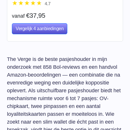
4.7
RFID Creditcardhouder – Pashouder – 8
– 12 pasjes -…
€37,95
vanaf
Vergelijk 4 aanbiedingen
The Verge is de beste pasjeshouder in mijn
onderzoek met 858 Bol-reviews en een handvol
Amazon-beoordelingen — een combinatie die na
evenredige weging een duidelijke koppositie
oplevert. Als uitschuifbare pasjeshouder biedt het
mechanisme ruimte voor 6 tot 7 pasjes: OV-
chipkaart, twee pinpassen en een aantal
loyaliteitskaarten passen er moeiteloos in. Wie
zoekt naar een slim wallet die écht past in een
broekzak, vindt hier de beste optie in dit overzicht.