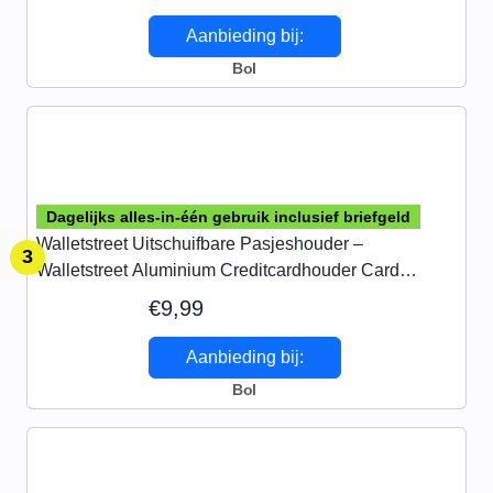
Aanbieding bij:
Bol
Dagelijks alles-in-één gebruik inclusief briefgeld
Walletstreet Uitschuifbare Pasjeshouder –
3
Walletstreet Aluminium Creditcardhouder Card
Protector Anti-Skim/ RFID Card Protector 8 Pasjes –
€9,99
Zwart Black
Aanbieding bij:
Bol