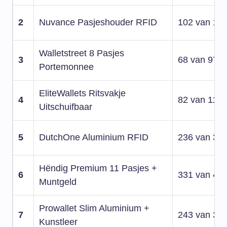
2
Nuvance Pasjeshouder RFID
102 van 14
Walletstreet 8 Pasjes
3
68 van 97
Portemonnee
EliteWallets Ritsvakje
4
82 van 118
Uitschuifbaar
5
DutchOne Aluminium RFID
236 van 34
Hëndig Premium 11 Pasjes +
6
331 van 48
Muntgeld
Prowallet Slim Aluminium +
7
243 van 35
Kunstleer