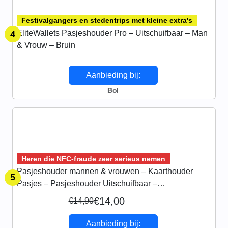
Festivalgangers en stedentrips met kleine extra's
EliteWallets Pasjeshouder Pro – Uitschuifbaar – Man
4
& Vrouw – Bruin
Aanbieding bij:
Bol
Heren die NFC-fraude zeer serieus nemen
Pasjeshouder mannen & vrouwen – Kaarthouder
5
Pasjes – Pasjeshouder Uitschuifbaar –
Creditcardhouder – RFID Pasjeshouder Aluminium –
€14,00
€14,90
Blauw
Aanbieding bij: